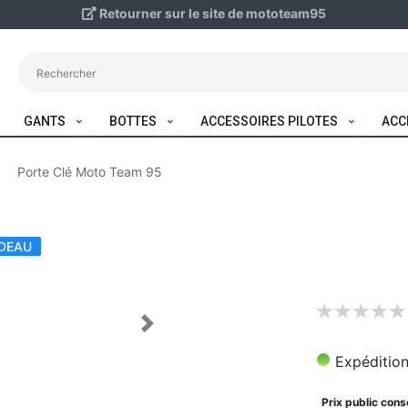
Retourner sur le site de mototeam95
GANTS
BOTTES
ACCESSOIRES PILOTES
ACC
Porte Clé Moto Team 95
ADEAU
Next
Expédition
Prix public conse